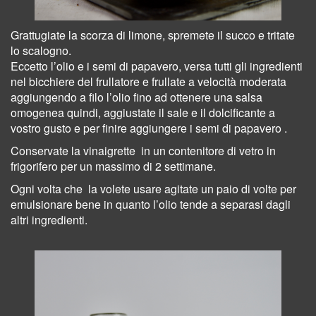
Grattugiate la scorza di limone, spremete il succo e tritate
lo scalogno.
Eccetto l’olio e i semi di papavero, v
ersa tutti gli ingredienti
nel bicchiere del frullatore e frullate a velocità moderata
aggiungendo a filo l’olio fino ad ottenere una salsa
omogenea quindi,
aggiustate il sale e il dolcificante a
vostro gusto e per finire aggiungere i semi di papavero .
Conservate la vinaigrette
in un
contenitore di vetro in
frigorifero per un massimo di 2 settimane.
Ogni volta che
la volete usare
agitate un paio di volte per
emulsionare bene in quanto l’olio tende a separasi dagli
altri ingredienti.