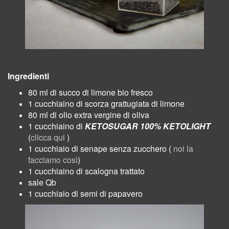
Ingredienti
80 ml di succo di limone bio fresco
1 cucchiaino di scorza grattugiata di limone
80 ml
di olio extra vergine di oliva
1 cucchiai
no di
KETOSUGAR 100% KETOLIGHT
(
clicca qui
)
1 cucchiaio
di senape senza zucchero (
noi la
facciamo così
)
1 cucchiaino di
scalogna trattato
sale
Qb
1 cucchiaio di semi di papavero