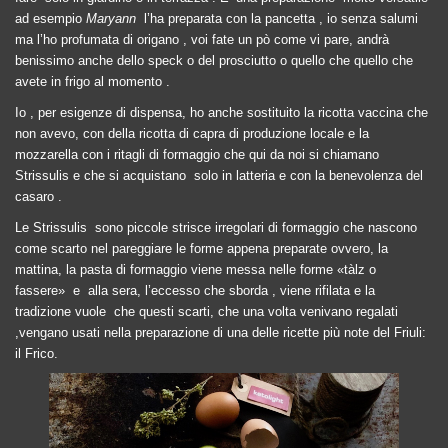
ad esempio
Maryann
l’ha preparata con la pancetta , io senza salumi
ma l’ho profumata di origano
,
voi fate un pò come vi pare, andrà
benissimo anche
dello speck o del prosciutto o quello che quello che
avete in frigo al momento .
Io , per esigenze di dispensa, ho anche sostituito la ricotta vaccina che
non avevo, con della ricotta di capra di produzione locale e la
mozzarella con
i ritagli di formaggio che qui da noi si chiamano
Strissulis e che si acquistano
solo in latteria
e con la benevolenza del
casaro .
Le Strissulis sono piccole strisce irregolari di formaggio che nascono
come scarto nel pareggiare le forme appena preparate ovvero,
la
mattina,
la pasta di formaggio viene messa nelle forme «tàlz o
fassere» e alla sera, l’eccesso che sborda , viene
rifilata e la
tradizione vuole
che questi scarti, che una volta venivano regalati
,vengano
usati
nella preparazione di una delle ricette più note del Friuli:
il Frico.