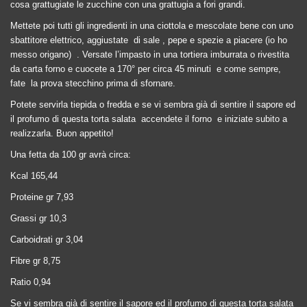
cosa grattugiate le zucchine con una grattugia a fori grandi.
Mettete poi tutti gli ingredienti in una ciottola e mescolate bene con uno
sbattitore elettrico,
aggiustate
di sale , pepe e spezie a piacere (io ho
messo origano)
. Versate l’impasto in una tortiera imburrata o rivestita
da carta forno e cuocete a 170° per circa 45 minuti
e come sempre
,
fate
la prova stecchino prima di sfornare.
Potete servirla tiepida o fredda e se vi sembra già di sentire il sapore ed
il profumo di questa torta salata
accendete il forno
e iniziate subito a
realizzarla. Buon appetito!
Una fetta da 100 gr avrà circa:
Kcal 165,44
Proteine gr 7,93
Grassi gr 10,3
Carboidrati gr 3,04
Fibre gr 8,75
Ratio 0,94
Se vi sembra già di sentire il sapore ed il profumo di questa torta salata