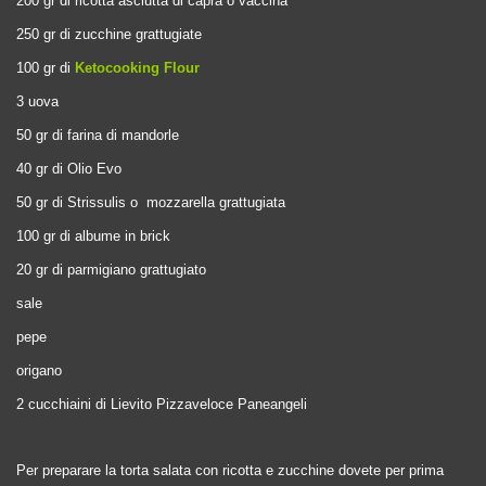
200 gr di ricotta asciutta di capra o vaccina
250 gr di zucchine grattugiate
100 gr di
Ketocooking Flour
3 uova
50 gr di farina di mandorle
40 gr di Olio Evo
50 gr di Strissulis o
mozzarella grattugiata
100 gr di albume in brick
20 gr di parmigiano grattugiato
sale
pepe
origano
2 cucchiaini di Lievito Pizzaveloce Paneangeli
Per preparare la torta salata con ricotta e zucchine dovete per prima