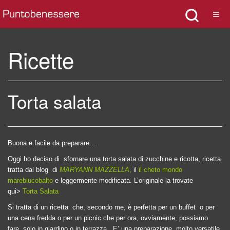
Ricette
Torta salata
Buona e facile da preparare…
Oggi ho deciso di
sfornare una torta salata di zucchine e ricotta, ricetta
tratta dal blog
di
MARYANN MAZZELLA
,
il
il
cheto mondo
mareblucobalto
e leggermente modificata. L’originale la trovate
qui>
Torta Salata
Si tratta di un ricetta
che, secondo me, è perfetta per un buffet
o per
una cena fredda o per un picnic che per ora, ovviamente, possiamo
fare
solo in giardino o in terrazza
.
E’ una preparazione
molto versatile