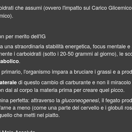
oidrati che assumi (ovvero l'impatto sul Carico Glicemic
mico).
n per merito dell'IG
una straordinaria stabilità energetica, focus mentale e 
te i carboidrati (sotto i 20-50 grammi al giorno), le sco
.
abolico
 primario, l'organismo impara a bruciare i grassi e a pro
di questo cambio di carburante e non il miracolo 
laterale
 dai al corpo la materia prima per creare quel picco.
na perfetta: attraverso la
, il fegato pr
gluconeogenesi
rne a meno (come una parte del cervello e i globuli rossi
ello che metti nel piatto.