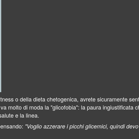
itness o della dieta chetogenica, avrete sicuramente sent
 va molto di moda la "glicofobia": la paura ingiustificata 
alute e la linea.
 pensando:
"Voglio azzerare i picchi glicemici, quindi dev