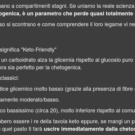
nano a compartimenti stagni. Se uniamo la reale scienza 
togenica, è un parametro che perde quasi totalmente d
so si scontrano e come comprendere il loro legame vi r
ignifica "Keto-Friendly"
 un carboidrato alza la glicemia rispetto al glucosio pur
ra sia perfetto per la chetogenica.
lassici:
ce glicemico molto basso (grazie alla presenza di fibre 
amente moderato/basso.
co bassissimo (circa 20), molto inferiore rispetto al co
bero essere i re della tavola keto eppure, se mangi un pi
n quel pasto ti farà
uscire immediatamente dalla cheto