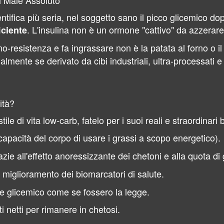
il Male Assoluto
tifica più seria, nel soggetto sano il picco glicemico dop
. L'insulina non è un ormone "cattivo" da azzerare a
iciente
o-resistenza e fa ingrassare non è la patata al forno o il pi
lmente se derivato da cibi industriali, ultra-processati e 
ità?
le di vita low-carb, fatelo per i suoi reali e straordinari b
capacità del corpo di usare i grassi a scopo energetico).
zie all'effetto anoressizzante dei chetoni e alla quota di 
 miglioramento dei biomarcatori di salute.
ice glicemico come se fossero la legge.
i netti per rimanere in chetosi.