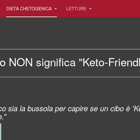
DIETA CHETOGENICA
LETTURE
o NON significa "Keto-Friend
o sia la bussola per capire se un cibo è 'Ke
"
e.