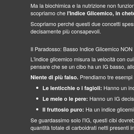
Ma la biochimica e la nutrizione non funzio
scopriamo che
l'Indice Glicemico, in che
Scopriamo perché questi due concetti spes
decisamente più consapevoli.
Il Paradosso: Basso Indice Glicemico NON s
L'indice glicemico misura la
con cui
velocità
pensare che se un cibo ha un IG basso, allo
Prendiamo tre esempi c
Niente di più falso.
Hanno un indi
Le lenticchie o i fagioli:
Hanno un IG decis
Le mele o le pere:
Ha un indice glicemi
Il fruttosio puro:
Se guardassimo solo l'IG, questi cibi dovreb
quantità totale di carboidrati netti presenti i