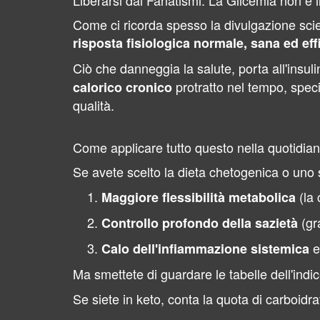
Liberarsi dai Fanatismi: La Glicemia non è 
Come ci ricorda spesso la divulgazione scien
risposta fisiologica normale, sana ed eff
Ciò che danneggia la salute, porta all'insulin
protratto nel tempo, specia
calorico cronico
qualità.
Come applicare tutto questo nella quotidian
Se avete scelto la dieta chetogenica o uno sti
(la 
Maggiore flessibilità metabolica
(gra
Controllo profondo della sazietà
e
Calo dell'infiammazione sistemica
Ma smettete di guardare le tabelle dell'ind
Se siete in keto, conta la quota di carboidrat