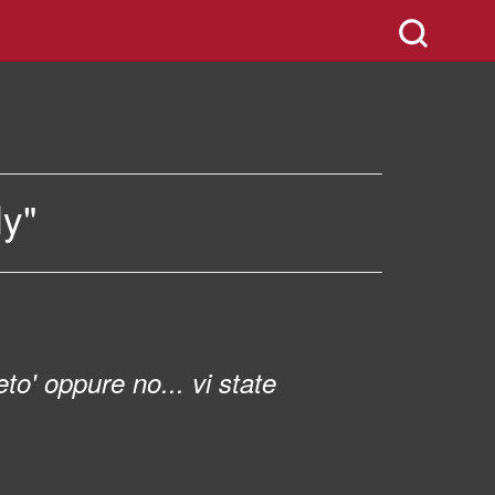
ly"
to' oppure no... vi state