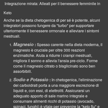
Integrazione mirata: Alleati per il benessere femminile in
Keto
Anche se la dieta chetogenica di per sé è potente, alcuni
integratori possono fungere da "turbo" per supportare
ulteriormente il benessere ormonale e alleviare i sintomi
mestruali.
Magnesio
:
Spesso carente nella dieta moderna, il
magnesio è cruciale per oltre 300 reazioni
enzimatiche. Aiuta a ridurre i crampi mestruali,
migliora il sonno e allevia l'ansia pre-ciclo. Forme
come il magnesio citrato o bisglicinato sono ben
assorbibili.
Sodio e Potassio
:
In chetogenica, l'eliminazione
dei carboidrati porta a una maggiore escrezione di
liquidi e, con essi, di elettroliti. Assicurarsi un
adeguato apporto di sale marino integrale e
consumare alimenti ricchi di potassio (avocado,
spinaci, funghi) è vitale per prevenire la "keto flu" e