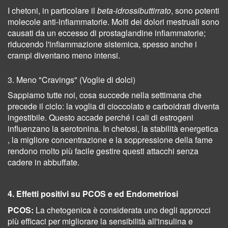
I chetoni, in particolare il
beta-idrossibuttirrato
, sono potenti
molecole anti-infiammatorie. Molti dei dolori mestruali sono
causati da un eccesso di prostaglandine infiammatorie;
riducendo l'infiammazione sistemica, spesso anche i
crampi diventano meno intensi.
3. Meno "Cravings" (Voglie di dolci)
Sappiamo tutte noi, cosa succede nella settimana che
precede il ciclo: la voglia di cioccolato e carboidrati diventa
ingestibile. Questo accade perché i cali di estrogeni
influenzano la serotonina. In chetosi, la stabilità energetica
, l
a migliore concentrazione
e la soppressione della fame
rendono molto più facile gestire questi attacchi senza
cadere in abbuffate.
4. Effetti positivi su PCOS e ed Endometriosi
PCOS:
La chetogenica è considerata uno degli approcci
più efficaci per migliorare la sensibilità all'insulina e