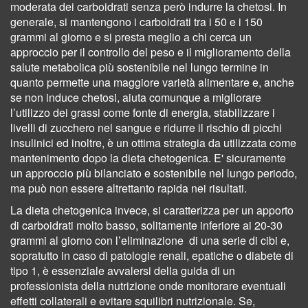
moderata dei carboidrati senza però indurre la chetosi. In
generale, si mantengono i carboidrati tra i 50 e i 150
grammi al giorno e si presta meglio a chi cerca un
approccio per il controllo del peso e il miglioramento della
salute metabolica più sostenibile nel lungo termine in
quanto
permette una maggiore varietà alimentare
e, anche
se non induce chetosi, aiuta comunque a migliorare
l’utilizzo dei grassi come fonte di energia, stabilizzare i
livelli di zucchero nel sangue e ridurre il rischio di picchi
insulinici ed inoltre, è un ottima strategia da utilizzata come
mantenimento dopo la dieta chetogenica. E' sicuramente
un approccio più bilanciato e sostenibile nel lungo periodo,
ma può non essere altrettanto rapida nei risultati.
La dieta chetogenica invece,
si caratterizza per un apporto
di carboidrati molto basso, solitamente inferiore ai 20-30
grammi al giorno con
l’eliminazione
di
una serie di cibi e,
sopratutto in caso di patologie renali, epatiche o diabete di
tipo 1,
è essenziale avvalersi della guida di un
professionista della nutrizione onde monitorare eventuali
effetti collaterali e evitare squilibri nutrizionale. Se,