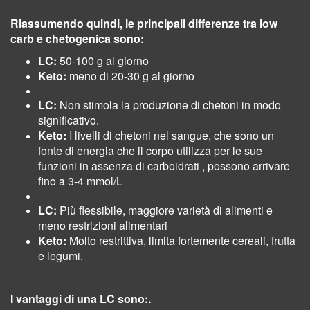
Riassumendo quindi, le
p
rincipali differenze tra low
carb e chetogenica sono:
LC:
50-100 g al giorno
Keto:
meno di 20-30 g al giorno
LC:
Non stimola la produzione di chetoni in modo
significativo.
Keto:
I livelli di chetoni nel sangue, che sono un
fonte di energia che il corpo utilizza per le sue
funzioni in assenza di carboidrati , possono arrivare
fino a 3-4 mmol/L
LC:
Più flessibile, m
aggiore varietà di alimenti e
meno restrizioni alimentari
Keto:
Molto restrittiva, limita fortemente cereali, frutta
e legumi.
I vantaggi di una LC sono:
.