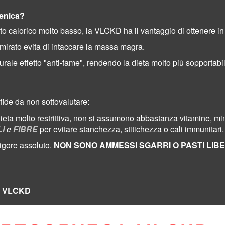
genica?
rto calorico molto basso, la VLCKD ha il vantaggio di ottenere in
mirato evita di intaccare la massa magra.
rale effetto "anti-fame", rendendo la dieta molto più sopportabil
fide da non sottovalutare:
ta molto restrittiva, non si assumono abbastanza vitamine, mine
LI
e
FIBRE
per evitare stanchezza, stitichezza o cali immunitari.
rigore assoluto.
NON SONO AMMESSI SGARRI O PASTI LIBE
ta VLCKD