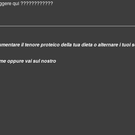
eggere qui
????
????
????
mentare il tenore proteico della tua dieta o alternare i tuoi so
eme oppure vai sul nostro