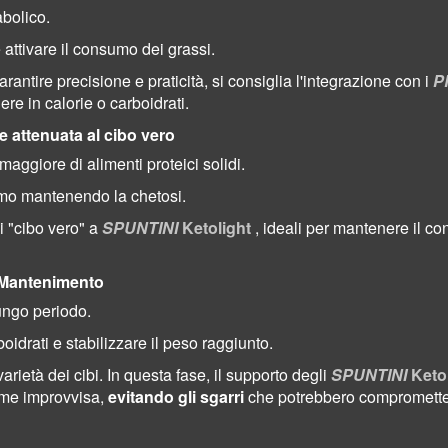
abolico.
attivare il consumo dei grassi.
antire precisione e praticità, si consiglia l'integrazione con i
P
re in calorie o carboidrati.
 attenuata al cibo vero
maggiore di alimenti proteici solidi.
mo mantenendo la chetosi.
i "cibo vero" a
SPUNTINI
Ketolight
, ideali per mantenere il con
, Mantenimento
lungo periodo.
idrati e stabilizzare il peso raggiunto.
rietà dei cibi. In questa fase, il supporto degli
SPUNTINI
Ketol
fame improvvisa,
evitando gli sgarri
che potrebbero compromettere 