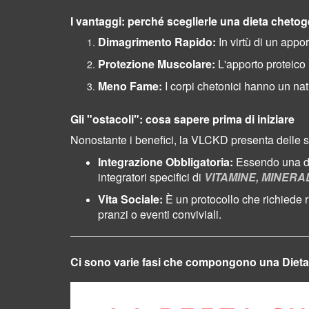
I vantaggi: perché sceglierle una dieta cheto
Dimagrimento Rapido:
In virtù di un appo
Protezione Muscolare:
L'apporto proteico 
Meno Fame:
I corpi chetonici hanno un natu
Gli "ostacoli": cosa sapere prima di iniziare
Nonostante i benefici, la VLCKD presenta delle s
Integrazione Obbligatoria:
Essendo una die
integratori specifici di
VITAMINE, MINERA
Vita Sociale:
È un protocollo che richiede 
pranzi o eventi conviviali.
Ci sono varie fasi che compongono una Die