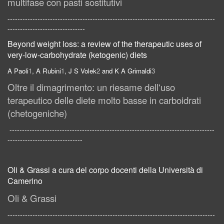
multifase con pasti sostitutivi
-----------------------------------------------------------------------------------
-------------------------------
Beyond weight loss: a review of the therapeutic uses of
very-low-carbohydrate (ketogenic) diets
A Paoli
1
, A Rubini
1
, J S Volek
2
and K A Grimaldi
3
Oltre il dimagrimento: un riesame dell'uso
terapeutico delle diete molto basse in carboidrati
(chetogeniche)
----------------------------------------------------------------------------------
------------------------------
Oli & Grassi a cura del corpo docenti della Università di
Camerino
Oli & Grassi
-----------------------------------------------------------------------------------