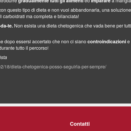
introdurre
gradualmente tutti gli alimenti
ed
imparare
a mangiar
 con questo tipo di dieta e non vuoi abbandonarla, una soluzion
 carboidrati ma completa e bilanciata!
-da-te.
Non esista una dieta chetogenica che vada bene per tutt
che dopo essersi accertato che non ci siano
controindicazioni
e 
urante tutto il percorso
!
ista
/02/18/dieta-chetogenica-posso-seguirla-per-sempre/
Contatti