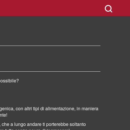
possibile?
enica, con altri tipi di alimentazione, in maniera
nte!
, che a lungo andare ti porterebbe soltanto