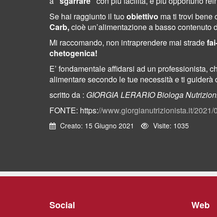
a
“sgarrare”
con più facilità, è più opportuno re
Se hai raggiunto il tuo
obiettivo
ma ti trovi bene
Carb,
cioè un’alimentazione a basso contenuto di
Mi raccomando, non intraprendere mai strade
fai
chetogenica!
E’ fondamentale affidarsi ad un professionista, 
alimentare secondo le tue necessità e ti guiderà d
scritto da :
GIORGIA LERARIO Biologa Nutrizion
FONTE: https:
//www.giorgianutrizionista.it/2021
Creato: 15 Giugno 2021
Visite: 1035
Social
Web