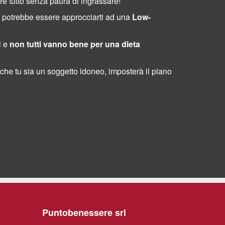
e tutto senza paura di ingrassare!
e potrebbe essere approcciarti ad una
Low-
i e
non tutti vanno bene per una dieta
che tu sia un soggetto idoneo, imposterà il piano
Puntobenessere srl