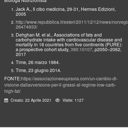
Biologa Nutrizionista
Jack A., Il cibo medicina, 29-31, Hermes Edizioni,
2005
http://www.repubblica.it/esteri/2011/12/12/news/norv
26474933/
Dehghan M. et al., Associations of fats and
carbohydrate intake with cardiovascular disease and
mortality in 18 countries from five continents (PURE):
a prospective cohort study,
390:10107
, p2050–2062,
2017
Time, 26 marzo 1984.
Time, 23 giugno 2014.
FONTE:
https://associazioneeupraxia.com/un-cambio-di-
visione-dallavversione-per-il-grassi-al-regime-low-carb-
high-fat/
Creato: 22 Aprile 2021
Visite: 1127