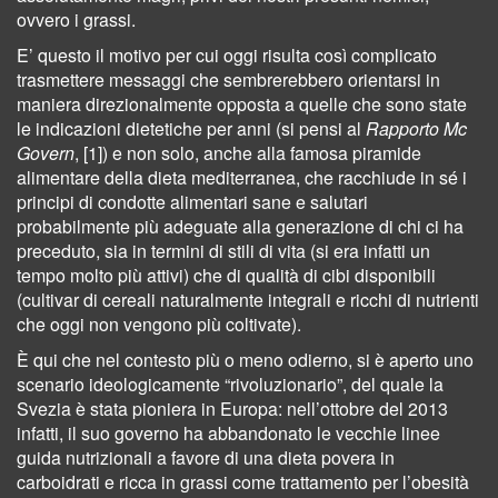
ovvero i grassi.
E’ questo il motivo per cui oggi risulta così complicato
trasmettere messaggi che sembrerebbero orientarsi in
maniera direzionalmente opposta a quelle che sono state
le indicazioni dietetiche per anni (si pensi al
Rapporto Mc
Govern
,
[1]) e non solo, anche alla famosa piramide
alimentare della dieta mediterranea, che racchiude in sé i
principi di condotte alimentari sane e salutari
probabilmente più adeguate alla generazione di chi ci ha
preceduto, sia in termini di stili di vita (si era infatti un
tempo molto più attivi) che di qualità di cibi disponibili
(cultivar di cereali naturalmente integrali e ricchi di nutrienti
che oggi non vengono più coltivate).
È qui che nel contesto più o meno odierno, si è aperto uno
scenario ideologicamente “rivoluzionario”, del quale la
Svezia è stata pioniera in Europa: nell’ottobre del 2013
infatti, il suo governo ha abbandonato le vecchie linee
guida nutrizionali a favore di una dieta povera in
carboidrati e ricca in grassi come trattamento per l’obesità