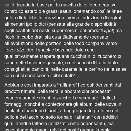
solidificando la base per la nascita delle idee negative
contro colesterolo e grassi saturi, orientando così le linee
guida dietetiche internazionali verso l’adozione di regimi
alimentari ipolipidici (pensate alla grande disponibilità
sugli scaffali dei nostri supermercati dei prodotti
light
) ma
ricchi in carboidrati sia quantitativamente (pensate
all’evoluzione delle porzioni delle food company verso
l’
over size
degli snack e bevande dolci) che
qualitativamente (sapete quanti cucchiaini di zucchero ci
sono nelle bevande gassate, o nei succhi di frutta tanto
consigliati ai bambini, nelle caramelle, e perfino nelle salse
con cui si condiscono i cibi salati?..).
Abbiamo così imparato a “raffinare” i cereali derivanti dai
prodotti naturali della terra, elaborare cibi processati
esageratamente ricchi in zuccheri e scremare il latte, i
formaggi, nonché a confezionare gli albumi delle uova in
brick eliminandone i tuorli, ad aggregare le proteine del
pollo e del tacchino sotto forma di “affettati” con additivi
quali amidi e lattosio (utilizzati come addensanti), ma
assolutamente magri, privi dei nostri presunti nemici,