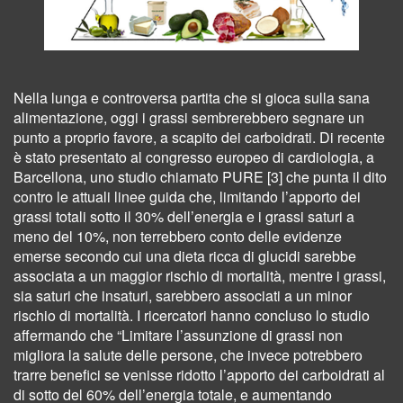
Nella lunga e controversa partita che si gioca sulla sana
alimentazione, oggi i grassi sembrerebbero segnare un
punto a proprio favore, a scapito dei carboidrati. Di recente
è stato presentato al congresso europeo di cardiologia, a
Barcellona, uno studio chiamato PURE [3] che punta il dito
contro le attuali linee guida che, limitando l’apporto dei
grassi totali sotto il 30% dell’energia e i grassi saturi a
meno del 10%, non terrebbero conto delle evidenze
emerse secondo cui una dieta ricca di glucidi sarebbe
associata a un maggior rischio di mortalità, mentre i grassi,
sia saturi che insaturi, sarebbero associati a un minor
rischio di mortalità. I ricercatori hanno concluso lo studio
affermando che “Limitare l’assunzione di grassi non
migliora la salute delle persone, che invece potrebbero
trarre benefici se venisse ridotto l’apporto dei carboidrati al
di sotto del 60% dell’energia totale, e aumentando