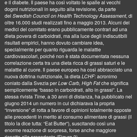
e il diabete. Il paese ha così voltato le spalle ai vecchi
dogmi nutrizionali in seguito alla revisione, da parte
del
Swedish Council on Health Technology Assessment
, di
oltre 16.000 studi realizzati fino a maggio 2013. Alcuni dei
medici del comitato erano pubblicamente contrari ad una
dieta povera di carboidrati, ma alla luce degli indiscutibili
risultati empirici, hanno dovuto cambiare idea,
specialmente per quanto riguarda le malattie
cardiovascolari, poiché non è stata documentata nessuna
correlazione certa tra una dieta ricca di grassi saturi e le
malattie al cuore. Il paese europeo ha così abbracciato una
nuova dottrina nutrizionale, la dieta
LCHF
: acronimo
coniato dalla Svezia per
Low Carb, High Fat
che significa
semplicemente “basso in carboidrati, alto in grassi”. La
stessa rivista
Time
, a 30 anni di distanza, ha pubblicato nel
giugno 2014 un numero in cui dichiarava la propria
“inversione” di rotta a favore di opinioni totalmente opposte
alle precedenti in merito al consumo alimentare di grassi (il
titolo la dice tutta: “Eat Butter”), suscitando così una
enorme reazione di sorpresa, forse anche maggiore
rispetto alla precedente (Figura 2).