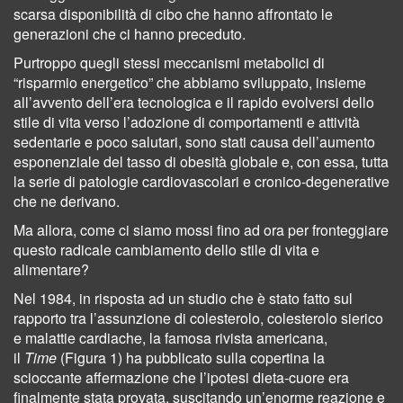
scarsa disponibilità di cibo che hanno affrontato le
generazioni che ci hanno preceduto.
Purtroppo quegli stessi meccanismi metabolici di
“risparmio energetico” che abbiamo sviluppato, insieme
all’avvento dell’era tecnologica e il rapido evolversi dello
stile di vita verso l’adozione di comportamenti e attività
sedentarie e poco salutari, sono stati causa dell’aumento
esponenziale del tasso di obesità globale e, con essa, tutta
la serie di patologie cardiovascolari e cronico-degenerative
che ne derivano.
Ma allora, come ci siamo mossi fino ad ora per fronteggiare
questo radicale cambiamento dello stile di vita e
alimentare?
Nel 1984, in risposta ad un studio che è stato fatto sul
rapporto tra l’assunzione di colesterolo, colesterolo sierico
e malattie cardiache, la famosa rivista americana,
il
Time
(Figura 1) ha pubblicato sulla copertina la
scioccante affermazione che l’ipotesi dieta-cuore era
finalmente stata provata, suscitando un’enorme reazione e