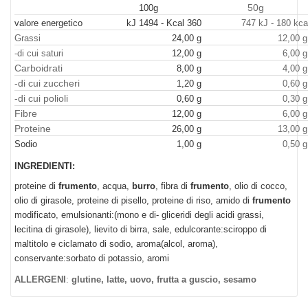
50g
100g
valore energetico
kJ 1494 - Kcal 360
747 kJ - 180 kca
Grassi
24,00 g
12,00 
-di cui saturi
12,00 g
6,00 
Carboidrati
8,00 g
4,00 
-di cui zuccheri
1,20 g
0,60 
-di cui polioli
0,60 g
0,30 
Fibre
12,00 g
6,00 
Proteine
26,00 g
13,00 
Sodio
1,00 g
0,50 
INGREDIENTI:
proteine di
frumento
, acqua,
burro
, fibra di
frumento
, olio di cocco,
olio di girasole, proteine di pisello, proteine di riso, amido di
frumento
modificato, emulsionanti:(mono e di- gliceridi degli acidi grassi,
lecitina di girasole), lievito di birra, sale, edulcorante:sciroppo di
maltitolo e ciclamato di sodio, aroma(alcol, aroma),
conservante:sorbato di potassio, aromi
ALLERGENI
:
glutine, latte, uovo, frutta a guscio, sesamo