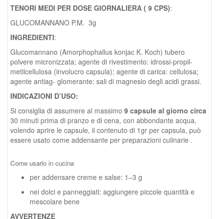
TENORI MEDI PER DOSE GIORNALIERA ( 9 CPS)
:
GLUCOMANNANO P.M. 3g
INGREDIENTI
:
Glucomannano (Amorphophallus konjac K. Koch) tubero
polvere micronizzata; agente di rivestimento: idrossi-propil-
metilcellulosa (involucro capsula); agente di carica: cellulosa;
agente antiag- glomerante: sali di magnesio degli acidi grassi.
INDICAZIONI D’USO:
Si consiglia di assumere al massimo
9 capsule al giorno circa
30 minuti prima di pranzo e di cena, con abbondante acqua,
volendo aprire le capsule, il contenuto di 1gr per capsula, può
essere usato come addensante per preparazioni culinarie .
Come usarlo in cucina
per addensare creme e salse: 1–3 g
nei dolci e panneggiati: aggiungere piccole quantità e
mescolare bene
AVVERTENZE